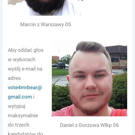
Marcin z Warszawy 05
Aby oddać głos
w wyborach
wyślij e-mail na
adres
vote4mrbear@
gmail.com
i
wytypuj
maksymalnie
do trzech
Daniel z Gorzowa Wlkp 06
kandydatów do