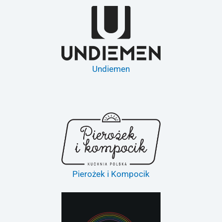
Undiemen
Pierożek i Kompocik