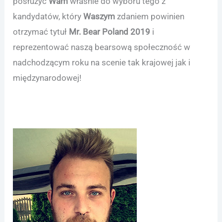
posłużyć
Wam
własnie do wyboru tego z
kandydatów, który
Waszym
zdaniem powinien
otrzymać tytuł
Mr. Bear Poland 2019
i
reprezentować naszą bearsową społeczność w
nadchodzącym roku na scenie tak krajowej jak i
międzynarodowej!