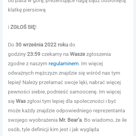
od pasa w górę, prezentujące nagą bądź odsłoniętą
klatkę piersiową
i
ZGŁOŚ SIĘ
!
Do
30 września 2022 roku
do
godziny
23:59
czekamy na
Wasze
zgłoszenia
zgodne z naszym
regulaminem
. Im więcej
odważnych mężczyzn znajdzie się wśród nas tym
lepiej! Należy przełamać swoje lęki, nabrać więcej
pewności siebie, podnieść samoocenę. Im więcej
się
Was
zgłosi tym lepiej dla społeczności i być
może każdy znajdzie odpowiedniego reprezentanta
swojego wyobrażenia
Mr. Bear’a
. Bo wiadomo, że ile
osób, tyle definicji kim jest i jak wygląda