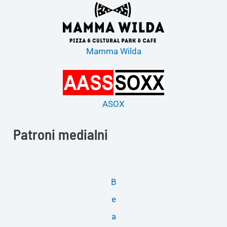
Mamma Wilda
ASOX
Patroni medialni
B
e
a