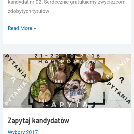
kandydat nr 02. Serdecznie gratulujemy zwycięzcom
zdobytych tytułów!
Mr.
Read More »
Bear
Poland
2017
wybrany!
Zapytaj kandydatów
Wybory 2017