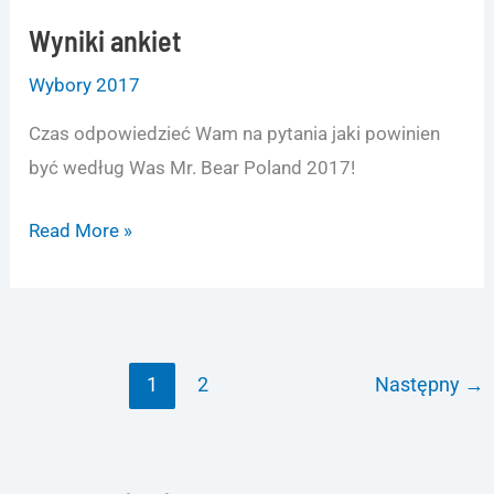
Wyniki ankiet
Wybory 2017
Czas odpowiedzieć Wam na pytania jaki powinien
być według Was Mr. Bear Poland 2017!
Wyniki
Read More »
ankiet
1
2
Następny
→