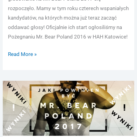
rozpoczęło. Mamy w tym roku czterech wspaniałych
kandydatów, na których można już teraz zacząć
oddawać głosy! Oficjalnie ich start ogłosiliśmy na
Pożegnaniu Mr. Bear Poland 2016 w HAH Katowice!
Kandydaci
Read More »
Mr.
Bear
Poland
2017