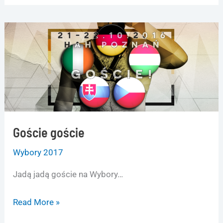
i
kiedy
w
szczegółach!
Goście goście
Wybory 2017
Jadą jadą goście na Wybory…
Goście
Read More »
goście