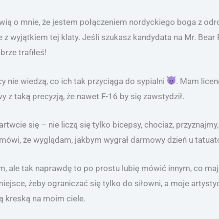
wią o mnie, że jestem połączeniem nordyckiego boga z odro
z wyjątkiem tej klaty. Jeśli szukasz kandydata na Mr. Bear 
rze trafiłeś!
y nie wiedzą, co ich tak przyciąga do sypialni
. Mam licen
y z taką precyzją, że nawet F-16 by się zawstydził.
artwcie się – nie liczą się tylko bicepsy, chociaż, przyznajmy
mówi, że wyglądam, jakbym wygrał darmowy dzień u tatuator
 ale tak naprawdę to po prostu lubię mówić innym, co maj
 miejsce, żeby ograniczać się tylko do siłowni, a moje arty
ną kreską na moim ciele.