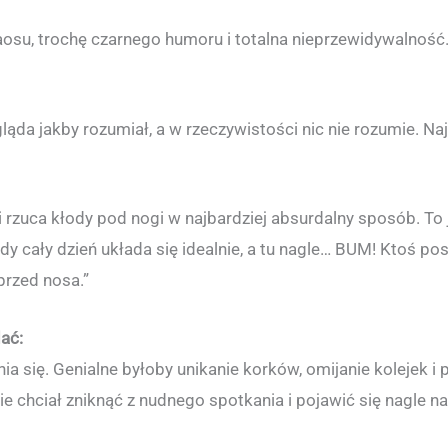
osu, trochę czarnego humoru i totalna nieprzewidywalność.
ąda jakby rozumiał, a w rzeczywistości nic nie rozumie. Na
i rzuca kłody pod nogi w najbardziej absurdalny sposób. To 
y cały dzień układa się idealnie, a tu nagle… BUM! Ktoś pos
przed nosa.”
ać:
 się. Genialne byłoby unikanie korków, omijanie kolejek i
e chciał zniknąć z nudnego spotkania i pojawić się nagle na