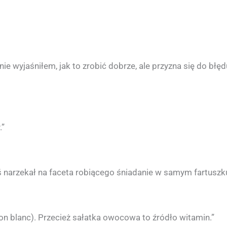
e wyjaśniłem, jak to zrobić dobrze, ale przyzna się do błęd
.”
ś narzekał na faceta robiącego śniadanie w samym fartuszku
n blanc). Przecież sałatka owocowa to źródło witamin.”