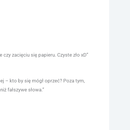
czy zacięciu się papieru. Czyste zło xD”
łej – kto by się mógł oprzeć? Poza tym,
niż fałszywe słowa.”