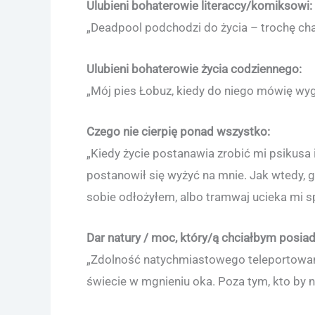
Ulubieni bohaterowie literaccy/komiksowi:
„Deadpool podchodzi do życia – trochę cha
Ulubieni bohaterowie życia codziennego:
„Mój pies Łobuz, kiedy do niego mówię wygl
Czego nie cierpię ponad wszystko:
„Kiedy życie postanawia zrobić mi psikusa 
postanowił się wyżyć na mnie. Jak wtedy, gd
sobie odłożyłem, albo tramwaj ucieka mi s
Dar natury / moc, który/ą chciałbym posiad
„Zdolność natychmiastowego teleportowania
świecie w mgnieniu oka. Poza tym, kto by ni