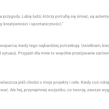
 przygody. Lubię ludzi, którzy potrafią się śmiać, są aute
ny kreatywności i spontaniczności.”
sparcia, kiedy tego najbardziej potrzebuję. Uwielbiam, kied
d sytuacji. Przyjaźń dla mnie to wspólne przeżywanie zarówno
łaszcza jeśli chodzi o moje projekty i cele. Kiedy coś rob
wać. Ale hej, przynajmniej wszystko, co tworzę, zawsze wyglą