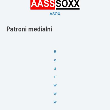
ASOX
Patroni medialni
B
e
a
r
w
w
w