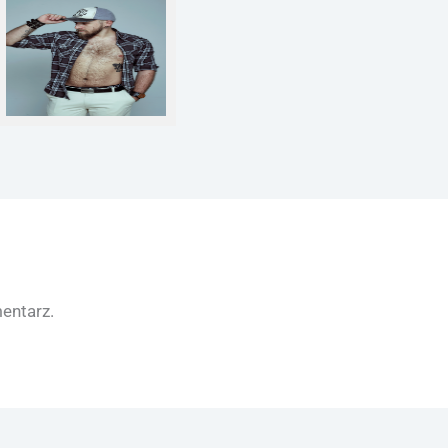
Ciało
entarz.