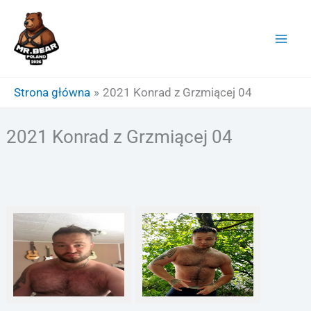
Przejdź
do
treści
Strona główna
2021 Konrad z Grzmiącej 04
2021 Konrad z Grzmiącej 04
Twarz
Tors