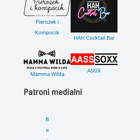
Pierożek i
Kompocik
HAH Cocktail Bar
ASOX
Mamma Wilda
Patroni medialni
B
e