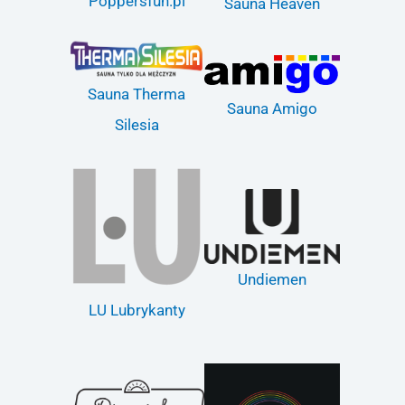
Poppersfun.pl
Sauna Heaven
Sauna Therma
Sauna Amigo
Silesia
Undiemen
LU Lubrykanty