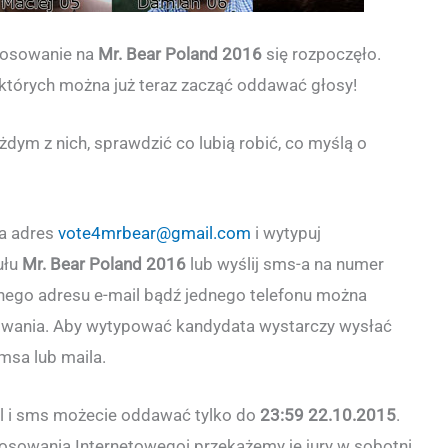
głosowanie na
Mr. Bear Poland 2016
się rozpoczęło.
których można już teraz zacząć oddawać głosy!
dym z nich, sprawdzić co lubią robić, co myślą o
na adres
vote4mrbear@gmail.com
i wytypuj
ułu
Mr. Bear Poland 2016
lub wyślij sms-a na numer
dnego adresu e-mail bądź jednego telefonu można
sowania. Aby wytypować kandydata wystarczy wysłać
msa lub maila.
l i sms możecie oddawać tylko do
23:59 22.10.2015
.
łosowania Internetowegoi przekażemy je jury w sobotni