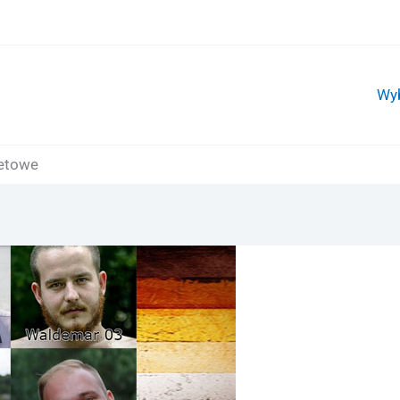
Wy
netowe