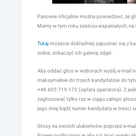
Panowie oficjalnie można powiedzieć, że 
Mamy w tym roku sześciu wspaniałych, na 
Tutaj
możecie dokładniej zapoznać się z każ
sobie, zobaczyć ich galerię zdjęć.
Aby oddać głos w wyborach wyślij e-mail 
maksymalnie do trzech kandydatów do tyt
+48 603 719 172 (opłata operatora). Z je
zagłosować tylko raz w ciągu całego gło
jego imię bądź numer kandydata w treści s
Głosy na swoich ulubieńców poprzez e-mai
Potem podliczymy je aby już znać wyniki g