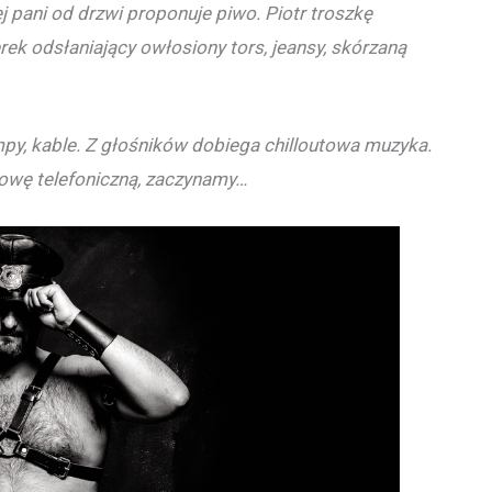
j pani od drzwi proponuje piwo. Piotr troszkę
k odsłaniający owłosiony tors, jeansy, skórzaną
ampy, kable. Z głośników dobiega chilloutowa muzyka.
mowę telefoniczną, zaczynamy…