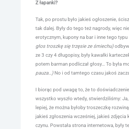
Z łapanki?
Tak, po prostu było jakieś ogłoszenie, ścisz
tak dalej. Były do tego też nagrody, więc n
erotycznym, kupony na bar i inne tego typu
głos troszkę się trzęsie ze śmiechu)
odbywa
ze 3 czy 4 długopisy, były kawałki karteczek
potem barman podliczał głosy… To była mo
pauza…)
No i od tamtego czasu jakoś zacz
I biorąc pod uwagę to, że to doświadczenie
wszystko wyszło wtedy, stwierdziliśmy: Ja,
lepiej, że można byłoby troszeczkę rozwin
jakieś zgłoszenia wcześniej, jakieś zdjęci
czynu. Powstała strona internetowa, były 