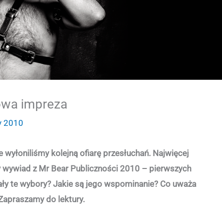
owa impreza
y 2010
 wyłoniliśmy kolejną ofiarę przesłuchań. Najwięcej
 wywiad z Mr Bear Publiczności 2010 – pierwszych
ały te wybory? Jakie są jego wspominanie? Co uważa
 Zapraszamy do lektury.