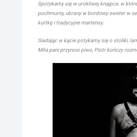
Spotykamy się w urokliwej knajpce, w które
pochmurny, ubrany w bordowy sweter w sere
kurtkę i tradycyjne martensy.
Siadając w kącie potykamy się o stoliki, l
Miła pani przynosi piwo, Piotr kończy roz