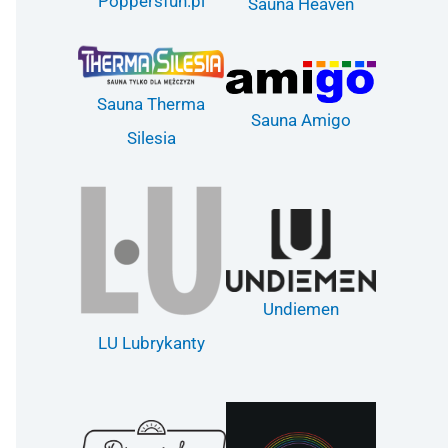
Poppersfun.pl
Sauna Heaven
Sauna Therma
Sauna Amigo
Silesia
Undiemen
LU Lubrykanty