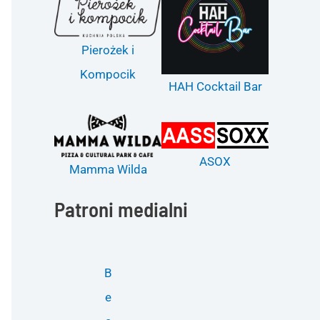
Pierożek i
Kompocik
HAH Cocktail Bar
ASOX
Mamma Wilda
Patroni medialni
B
e