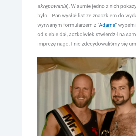
skrępowania
). W sumie jedno z nich pokazy
było… Pan wysłał list ze znaczkiem do wyd
wyrwanym formularzem z “
Adama
” wypełn
od siebie dał, aczkolwiek stwierdził na s
imprezę nago. I nie zdecydowaliśmy się umi