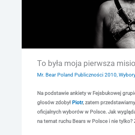
To była moja pierwsza misi
Mr. Bear Poland Publiczności 2010
,
Wybor
Na podstawie ankiety w Fejsbukowej grupie
głosów zdobył
Piotr
, zatem przedstawiamy
oficjalnych wyborów w Polsce. Jak wygląd
na temat ruchu Bears w Polsce i nie tylko?