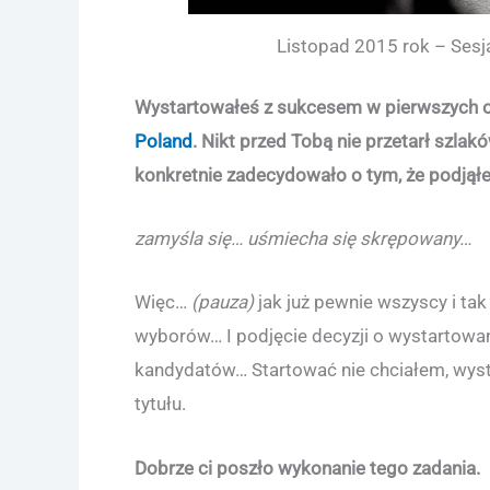
Listopad 2015 rok – Sesj
Wystartowałeś z sukcesem w pierwszych o
Poland
. Nikt przed Tobą nie przetarł szlak
konkretnie zadecydowało o tym, że podjąłe
zamyśla się… uśmiecha się skrępowany…
Więc…
(pauza)
jak już pewnie wszyscy i ta
wyborów… I podjęcie decyzji o wystartowa
kandydatów… Startować nie chciałem, wys
tytułu.
Dobrze ci poszło wykonanie tego zadania.