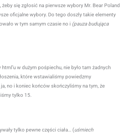
żeby się zgłosić na pierwsze wybory Mr. Bear Poland
wsze oficjalne wybory. Do tego doszły takie elementy
nizowało w tym samym czasie no i
(pauza budująca
w html’u w dużym pośpiechu, nie było tam żadnych
głoszenia, które wstawialiśmy powiedzmy
ja, no i koniec końców skończyliśmy na tym, że
liśmy tylko 15.
wały tylko pewne części ciała… (
uśmiech