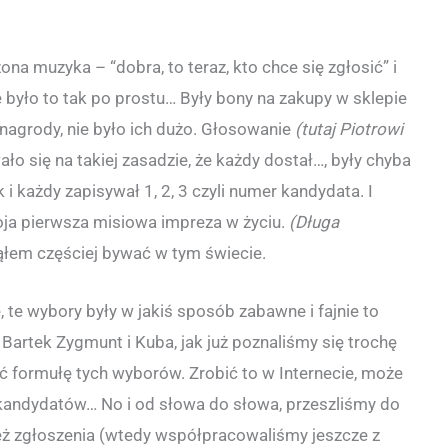
ona muzyka – “dobra, to teraz, kto chce się zgłosić” i
ie było to tak po prostu… Były bony na zakupy w sklepie
 nagrody, nie było ich dużo. Głosowanie
(tutaj Piotrowi
ło się na takiej zasadzie, że każdy dostał…, były chyba
 i każdy zapisywał 1, 2, 3 czyli numer kandydata. I
ja pierwsza misiowa impreza w życiu.
(Długa
ąłem częściej bywać w tym świecie.
, te wybory były w jakiś sposób zabawne i fajnie to
 Bartek Zygmunt i Kuba, jak już poznaliśmy się trochę
ąć formułę tych wyborów. Zrobić to w Internecie, może
a kandydatów… No i od słowa do słowa, przeszliśmy do
też zgłoszenia (wtedy współpracowaliśmy jeszcze z