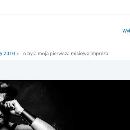
Wy
y 2010
To była moja pierwsza misiowa impreza