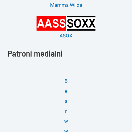
Mamma Wilda
ASOX
Patroni medialni
B
e
a
r
w
w