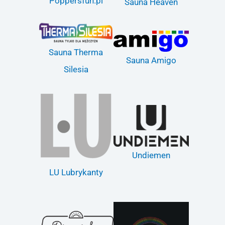
Poppersfun.pl
Sauna Heaven
Sauna Therma
Sauna Amigo
Silesia
Undiemen
LU Lubrykanty