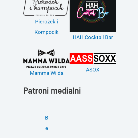
Pierożek i
Kompocik
HAH Cocktail Bar
ASOX
Mamma Wilda
Patroni medialni
B
e