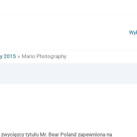
Wy
y 2015
Mario Photography
la zwycięzcy tytułu Mr. Bear Poland zapewniona na