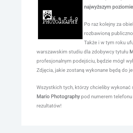
najwyższym poziomie
Po raz kolejny za obi
rozbawioną publicznoś
Także i w tym roku u
warszawskim studiu dla zdobywcy tytułu
M
profesjonalnym podejściu, będzie mógł wyk
Zdjęcia, jakie zostaną wykonane będą do j
Wszystkich tych, którzy chcieliby wykonać
Mario Photography
pod numerem telefonu
rezultatów!